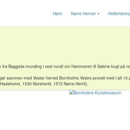
Hjem
Nørre Herred
Helleristni
 fra Baggeås munding i vest rundt om Hammeren til Salene bugt på no
gør sammen med Vester herred Bornholms Vestre provsti med i alt 10 p
Hasleheret, 1530 Noreheritt, 1572 Nørre Herrit).